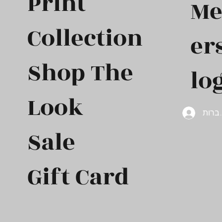
Print
M
Collection
er
Shop The
log
Look
ברות
Sale
Gift Card​