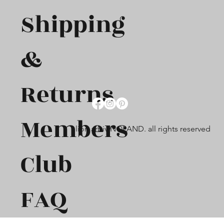
Shipping
&
Returns
Members
lion arbiv NOLAND. all rights reserved
Club
FAQ