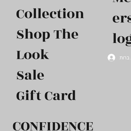
Collection
er
Shop The
log
Look
ברות
Sale
Gift Card​
CONFIDENCE