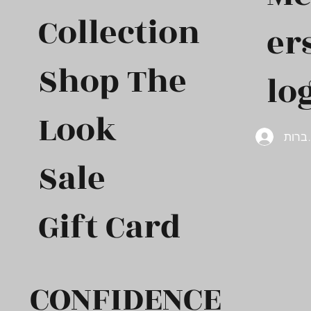
Collection
er
Shop The
log
Look
ברות
Sale
Gift Card​
CONFIDENCE