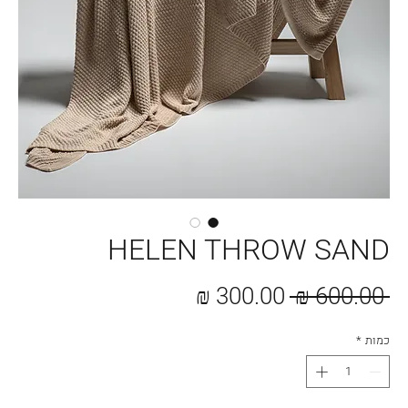
HELEN THROW SAND
מחיר
מחיר
 ‏600.00 ‏₪ 
רגיל
מבצע
כמות
*