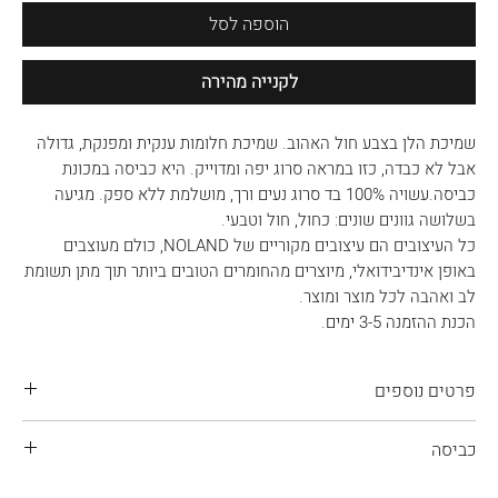
הוספה לסל
לקנייה מהירה
שמיכת הלן בצבע חול האהוב. שמיכת חלומות ענקית ומפנקת, גדולה
אבל לא כבדה, כזו במראה סרוג יפה ומדוייק. היא כביסה במכונת
כביסה.עשויה 100% בד סרוג נעים ורך, מושלמת ללא ספק. מגיעה
בשלושה גוונים שונים: כחול, חול וטבעי.
כל העיצובים הם עיצובים מקוריים של NOLAND, כולם מעוצבים
באופן אינדיבידואלי, מיוצרים מהחומרים הטובים ביותר תוך מתן תשומת
לב ואהבה לכל מוצר ומוצר.
הכנת ההזמנה 3-5 ימים.
פרטים נוספים
מידות: 150X200 ס"מ
כביסה
הרכב הבד: 45% כותנה לתחושה עדינה ונעימה על העור 55%
אקרילן לחוזק ועמידות לאורך זמן
השמיכה עשויה בד סרוג עדין, התייחסו אליה באהבה ובעדינות.