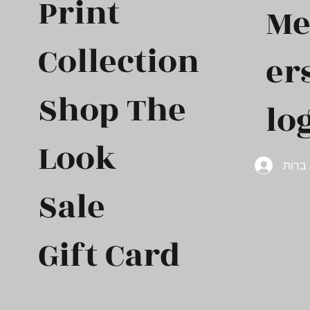
Print
M
Collection
er
Shop The
log
Look
ברות
Sale
Gift Card​