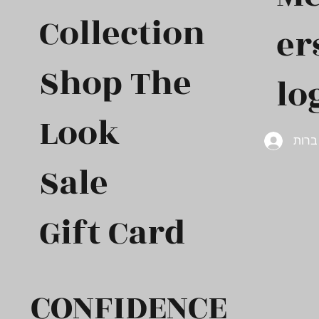
Collection
er
Shop The
lo
Look
רות
Sale
Gift Card​
CONFIDENCE