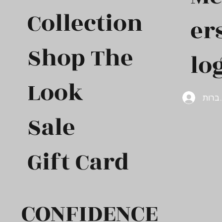
Collection
er
Shop The
log
Look
ברות
Sale
Gift Card​
CONFIDENCE