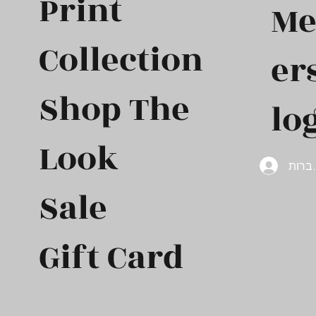
Print
M
Collection
er
Shop The
log
Look
ברות
Sale
Gift Card​