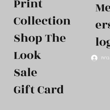
Print
M
Collection
er
Shop The
lo
Look
רות
Sale
Gift Card​