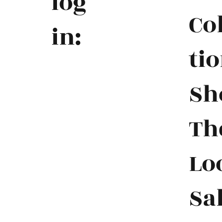
log
Co
in:
ti
להתחברות
Sh
Th
Lo
Sa