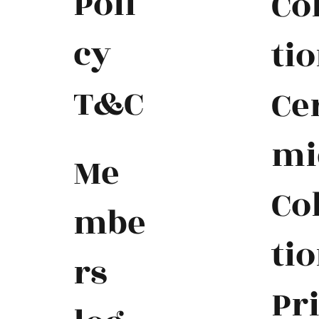
Poli
Co
cy
ti
T&C
Ce
mi
Me
Co
mbe
ti
rs
Pr