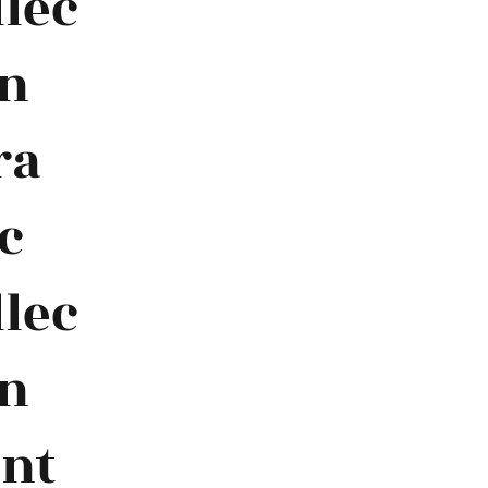
llec
on
ra
c
llec
on
int