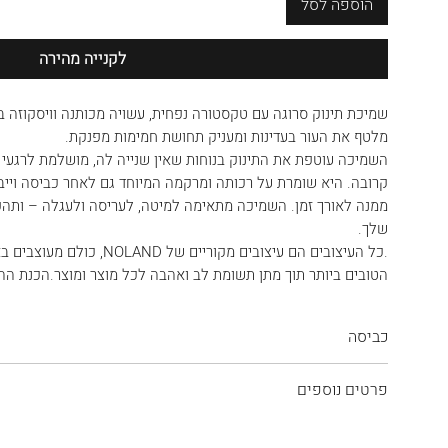
הוספה לסל
לקנייה מהירה
שמיכת תינוק סרוגה עם טקסטורה נפחית, עשויה מכותנה וויסקוזה בא
מלטף את העור בעדינות ומעניק תחושת חמימות מפנקת.
השמיכה עוטפת את התינוק בנוחות שאין שנייה לה, מושלמת לרגעי 
קרובה. היא שומרת על רכותה ומרקמה המיוחד גם לאחר כביסה וייבו
ממנה לאורך זמן. השמיכה מתאימה למיטה, לעריסה ולעגלה – ותהפו
שלך.
.כל העיצובים הם עיצובים מקוריי
הטובים ביותר תוך מתן תשומת לב ואהבה לכל מוצר ומוצר.הכנת ההזמנה 3-5 
כביסה
השמיכה עשויה בד סרוג עדין, התייחסו אליה באהבה ובעדינות.
פרטים נוספים
כביסה עדינה 30 מעלות.
ללא מלבינים. לא לשפשף נקודתית. יבוש בצל.
מידות: 90/110 ס"מ