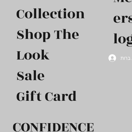
Collection
er
Shop The
log
Look
ברות
Sale
Gift Card​
CONFIDENCE